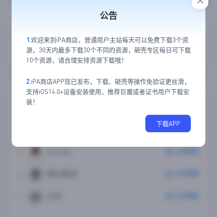
公告
搜索帖子
1
.欢迎来到iPA商店，普通用户主站每天可以免费下载3个资
源，30天内最多下载30个不同的资源，砸壳专区每日可下载
10个资源，请合理安排资源下载哦！
2
.iPA商店APP现已发布，下载、砸壳等操作免验证更丝滑，
论坛排行
支持iOS14.0+设备安装使用，推荐巨魔或者证书用户下载安
装！
1
Yremp
876次回帖
下载APP
2
薯钱
58次回帖
3
wk1v0v
46次回帖
4
神の救济
29次回帖
5
小柠
25次回帖