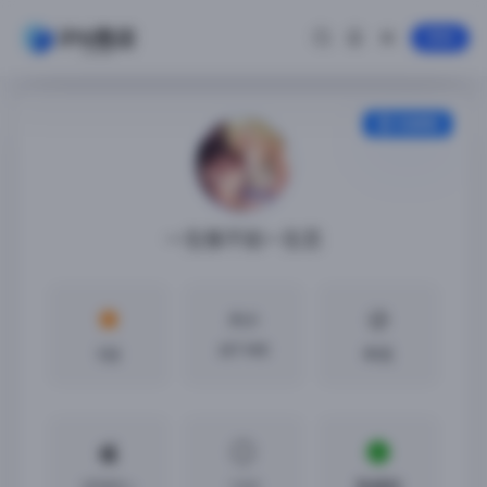
登录
安装教程
一生推不如一生恋
大小
657 MB
5分
中文
iOS8.0 +
1.0.0
免越狱