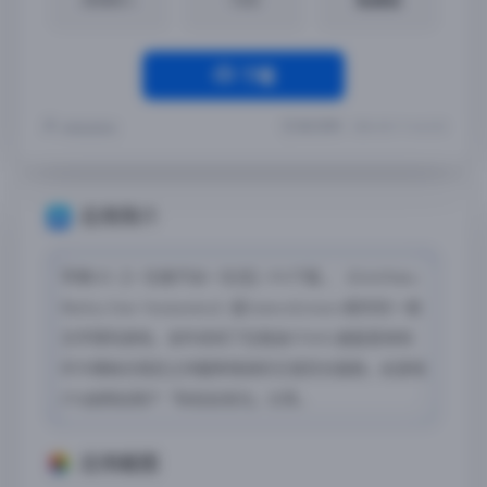
下载
最近更新：2024-03-11 14:42:32
秋绘会发光
应用简介
苹果iOS【一生推不如一生恋】iPA下载 ，《OshiRabu:
Waifus Over Husbandos》是SukeraSomero制作的一款
文字冒险游戏，该作讲述了在氪金OTAKU速星爱来和
印卡辣妹古馆恋之间嬉笑喧闹的王道百合喜剧。此游戏
iPA由网站用户「秋绘会发光」分享。
应用截图