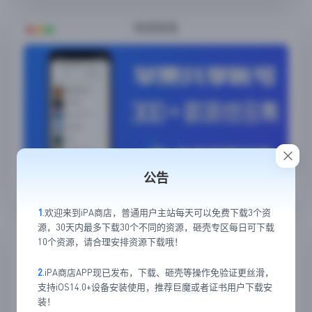
随便看看
公告
1
.欢迎来到iPA商店，普通用户主站每天可以免费下载3个资
源，30天内最多下载30个不同的资源，砸壳专区每日可下载
10
条评论
10个资源，请合理安排资源下载哦！
发表评论
2
.iPA商店APP现已发布，下载、砸壳等操作免验证更丝滑，
支持iOS14.0+设备安装使用，推荐巨魔或者证书用户下载安
装！