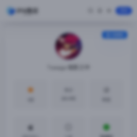
登录
安装教程
Towaga:暗影之中
大小
604 MB
4分
中文
iOS13.0 +
1.45
免越狱