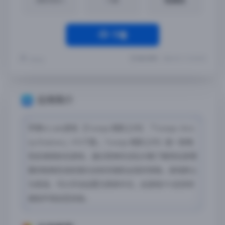
下载
最近更新：2024-01-11 10:18:51
Yremp
应用简介
苹果Arcade游戏 【Towaga:暗影之中】「Towaga: Amo
ng Shadows」iPA下载 。Towaga:暗影之中》是一款角
色扮演类射击游戏，通过简单的试玩大概了解到玩家需
要控制角色发射激光去射杀随机出现的怪物。游戏默认
为英语，可以手动设置为简体中文，此游戏IPA支持非
越狱环境自签安装。