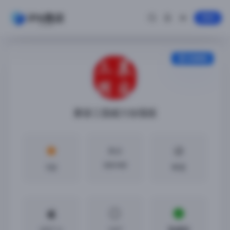
登录
安装教程
慕容三国威力加强版
大小
308 MB
5分
中文
iOS7.1+
2.8.7
免越狱