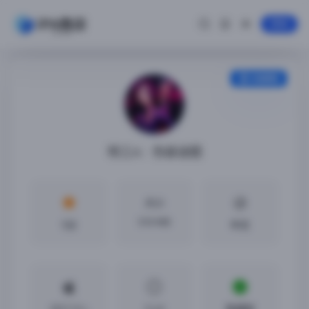
登录
安装教程
特工A：伪装谜题
大小
510 MB
5分
中文
iOS11.0 +
5.4.0
免越狱