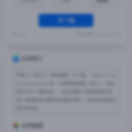
下载
最近更新：2024-03-05 22:42:17
Yremp
应用简介
苹果iOS【特工A：伪装谜题】iPA下载。《Agent A: A p
uzzle in disguise》是一个冒险解谜游戏，特工 A，总部
给你下达一项新任务。一位名为露比·拉鲁格的敌方间
谍一直想要消灭想要消灭掉我方特工。你的任务就是找
到并抓住她。
应用截图