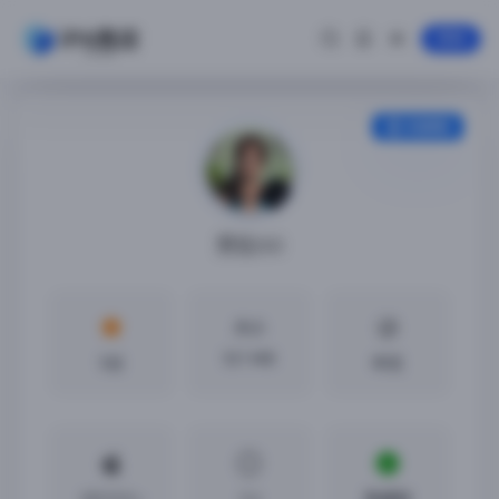
登录
安装教程
劳拉GO
大小
521 MB
5分
中文
iOS12.0 +
2.4
免越狱