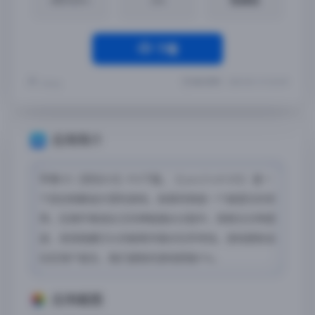
下载
最近更新：2025-05-12 15:20:39
Yremp
应用简介
苹果iOS【劳拉GO】iPA下载。《Lara Croft GO》 是一
个回合制解谜大冒险游戏，故事背景是一个被遗忘的世
界。在揭开毒液女王的神秘面纱过程中，探索古文明遗
迹、发现隐藏已久的秘密并面对生死考验。游戏更新自
社区用户留言，我们提取的游戏原版iPA。
应用截图