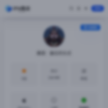
登录
安装教程
魔堡：最后的仪式
大小
240 MB
5分
中文
iOS12.0 +
1.055
免越狱