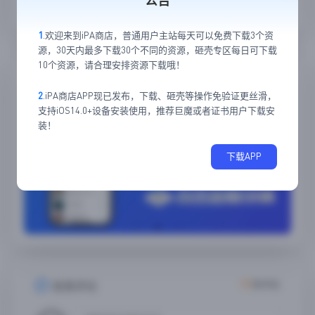
6
3
1
.欢迎来到iPA商店，普通用户主站每天可以免费下载3个资
源，30天内最多下载30个不同的资源，砸壳专区每日可下载
10个资源，请合理安排资源下载哦！
随便看看
2
.iPA商店APP现已发布，下载、砸壳等操作免验证更丝滑，
支持iOS14.0+设备安装使用，推荐巨魔或者证书用户下载安
装！
下载APP
10
条评论
发表评论