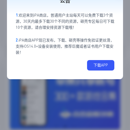
公告
1
.欢迎来到iPA商店，普通用户主站每天可以免费下载3个资
源，30天内最多下载30个不同的资源，砸壳专区每日可下载
10个资源，请合理安排资源下载哦！
30
21
2
.iPA商店APP现已发布，下载、砸壳等操作免验证更丝滑，
支持iOS14.0+设备安装使用，推荐巨魔或者证书用户下载安
装！
随便看看
下载APP