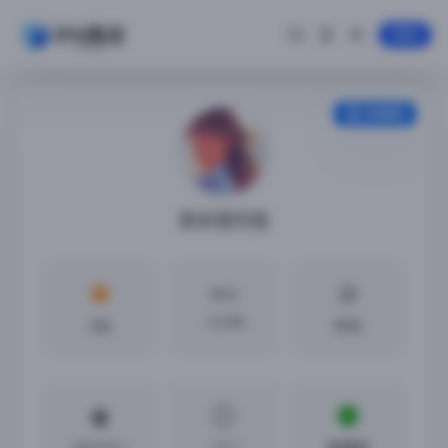
登录
安装教程
致亲爱的我
大小
1.6 GB
5分
中文
iOS13.0 +
1.0.1
免越狱