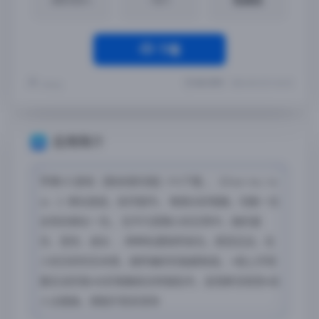
下载
最近更新：2026-03-22 21:34:32
Yremp
应用简介
苹果iOS游戏 【致亲爱的我】iPA下载 ，《Dear me, I w
as…》绵长旅途，绘尽韶华。 唯美水彩笔触，勾勒一位
女性的绵长一生。 在平凡而微小的日常中，她的喜
乐、悲伤、成长……种种际遇悄然发生。愿您见证，在
人际交织的生命里，她所编织的独属物语。 •易上手短
篇互动历程•水彩笔触结合转描技术，呈现鲜活视觉•动
人主题曲，搭配疗愈系音效