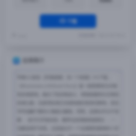
下载
最近更新：2026-01-30 17:59:33
Yremp
应用简介
苹果iOS游戏 【布鲁姆镇：另一个故事】iPA下载 ，
《Bloomtown a Different Story》是一款叙事型日式角
色扮演游戏，融合了回合制战斗、怪物驯服和社交角色
扮演元素，玩家将扮演艾米丽和她的弟弟切斯特，前往
爷爷温馨宁静的小镇度过暑假。然而，这里似乎过于安
静……孩子们开始失踪，噩梦也变得越来越真实……一
切都显得不寻常，尤其是对于一个充满冒险精神的12岁