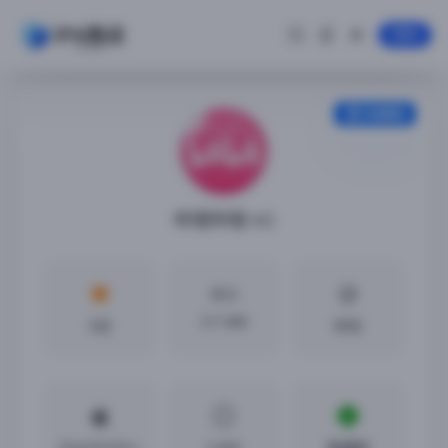
登录
安装教程
哔哩哔哩 HD
大小
211 MB
5分
中文
iPad OS10.0 +
3.48.0
免越狱