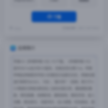
下载
最近更新：2022-11-28 17:02:26
Yremp
应用简介
苹果iOS【哔哩哔哩 HD】iPA下载，《哔哩哔哩 HD》
是专为iPad设计的HD版本，完美支持大屏iPad。哔哩
哔哩追求做更多年轻人的潮流文化娱乐社区，常被动漫
迷们昵称为bilibili，”B站”，“最大同?”（划掉。致力于A
CG等娱乐领域内原创及二创的内容分享，集结精彩番
剧、萌宅直播、经典影视、硬核游戏、数码评测、迷人
宅舞、原创音乐、深度专栏、动人相簿、时尚美妆、搞