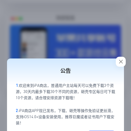
10
条评论
发表评论
登录后评论
公告
trh
2025年8月23日 18:13
回复
1
.欢迎来到iPA商店，普通用户主站每天可以免费下载3个资
源，30天内最多下载30个不同的资源，砸壳专区每日可下载
10个资源，请合理安排资源下载哦！
上楼梯闪退，换成英文就行了。
感谢大神分享
2
.iPA商店APP现已发布，下载、砸壳等操作免验证更丝滑，
支持iOS14.0+设备安装使用，推荐巨魔或者证书用户下载安
装！
teen lee
2025年5月30日 21:46
回复