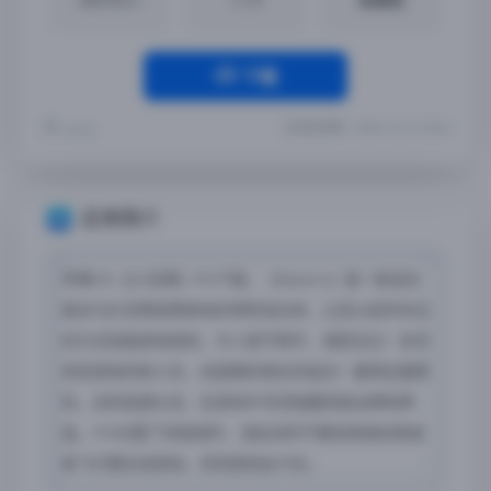
下载
最近更新：2025-12-21 21:35:43
Yremp
应用简介
苹果iOS【小丑牌】iPA下载，《Balatro》是一款混合
接龙与扑克等纸牌游戏的神奇混合体，让您以前所未见
的方式扭曲游戏规则，令人爱不释手、满意无比！找寻
改变游戏的新小丑，创造精彩绝伦的组合！赢得足量筹
码，击败诡谲头目，在游戏中寻觅隐藏奖励出牌和牌
组。IPA内置了修复插件，请启动时不要给网络权限或
者飞行模式进游戏，否则游戏会卡住。