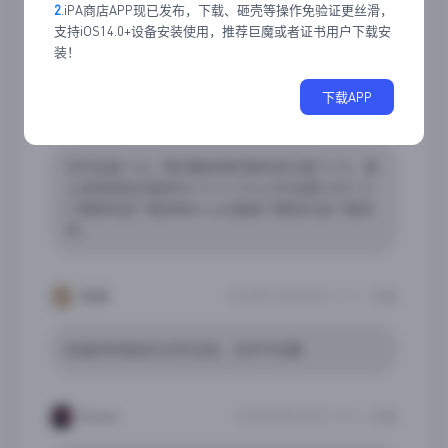
2
.iPA商店APP现已发布，下载、砸壳等操作免验证更丝滑，
支持iOS14.0+设备安装使用，推荐巨魔或者证书用户下载安
装！
登录后评论
下载APP
七情笑话
2026年1月23日 14:24
回复
文件名是1.4.8，用巨魔安装时版本显示是1.0.15，装
上进游戏显示版本为:1.0.1o-FULL[M],站里 2025-12-
21更新的这个版本和Arcade版装了都显示这个版本
号。
低调.
2025年10月30日 21:41
回复
安装的时候显示文件无效，文件不完整
Snaoe
2025年8月20日 10:04
回复