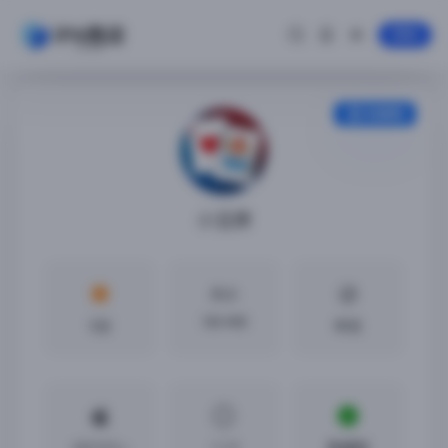
登录
安装教程
小丑牌
大小
100 MB
5分
中文
iOS13.5 +
1.1.9
免越狱