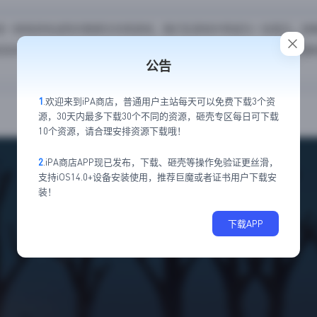
 Lands》是一款挑具有战性的像素生存类游戏，我们在游戏中将成为一名国王，骑
抵挡来自动物和邪恶生物的攻击。游戏的画面以横版像素风格呈现，在细
公告
1
.欢迎来到iPA商店，普通用户主站每天可以免费下载3个资
源，30天内最多下载30个不同的资源，砸壳专区每日可下载
10个资源，请合理安排资源下载哦！
2
.iPA商店APP现已发布，下载、砸壳等操作免验证更丝滑，
支持iOS14.0+设备安装使用，推荐巨魔或者证书用户下载安
装！
下载APP