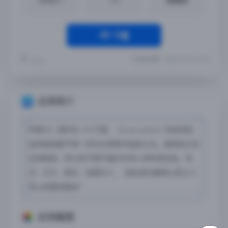
下载
最近更新：2024-05-13 18:13:29
Yremp
应用简介
苹果iOS【情书】iPA下载，《Love Letter》你和其他
追求者准备不惜一切代价将情书送给公主。她把自己关
在宫殿里，所以你不得不通过中间人来传递信息。侍
卫、王子、国王、伯爵夫人……谁会成为赢得心爱之人
芳心的最佳盟友？
应用截图