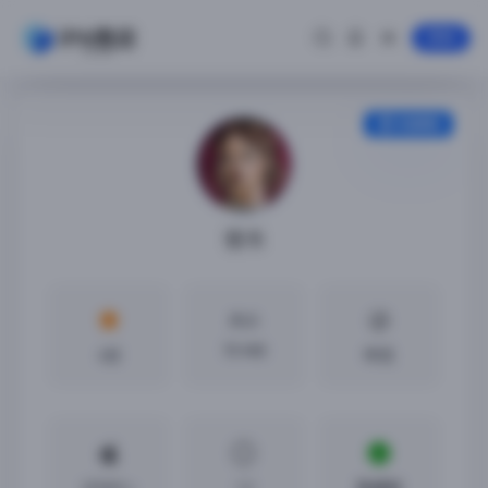
登录
安装教程
情书
大小
70 MB
4分
中文
iOS8.0 +
1.2
免越狱