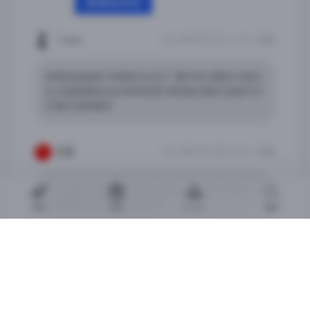
登录后评论
?Jäger
2024年5月15日 14:03
回复
经典毛线桌游 可惜因为太毛了 重开性大概在30局左
右 还是跟朋友玩比较有意思 特别是对面打出留守卫
打国王这种操作
凯撒
2024年5月15日 08:18
回复
大佬大佬。我给您私信了，能砸一个泰坦之旅终极
版更新后的ipa吗？万分感谢
游戏
应用
Arcade
搜索