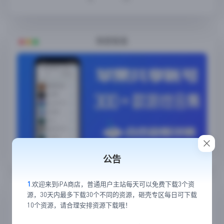
随便看看
公告
1
.欢迎来到iPA商店，普通用户主站每天可以免费下载3个资
15
条评论
源，30天内最多下载30个不同的资源，砸壳专区每日可下载
发表评论
10个资源，请合理安排资源下载哦！