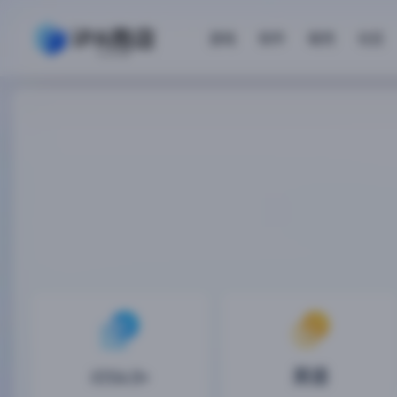
游戏
软件
砸壳
社区
iOS4.0+
英语