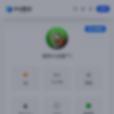
登录
安装教程
植物大战僵尸2
大小
134 MB
5分
英语
iOS11.0 +
12.8.1
免越狱