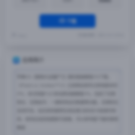
下载
最近更新：2025-12-31 13:33:24
Yremp
应用简介
苹果iOS【植物大战僵尸2】国际版破解版iPA下载，
《Plants vs. Zombies™ 2 》之前网站发布过其他版本的
iPA，本次则是PvZ2本站原创破解版iPA，包括了无限
阳光、无限金币、一键修改钻石数量等功能，无限阳光
支持开关。钻石修改推荐在埃及第2关的关卡结束时修
改，修改后返回地图即可查看，可以参考最下面的使用
教程