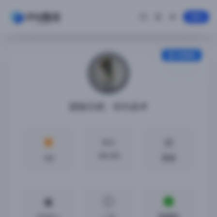
登录
安装教程
超级兄弟：剑与巫术
大小
185 MB
4分
英语
iOS8.0 +
1.18
免越狱