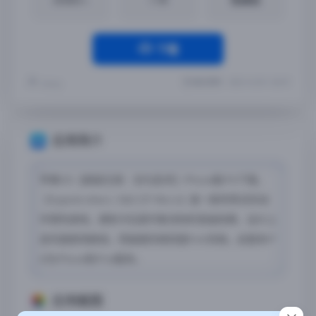
下载
最近更新：2023-10-20 11:28:57
Yremp
应用简介
苹果iOS【超级兄弟：剑与巫术】iPhone版iPA下载，
《Superbrothers: S&S EP Micro》是一款传奇式的动
作冒险游戏，拥有令玩家印象深刻的音画效果，设计上
走的是剧场路线，而画面风格则是8-bit风格。此版本iP
A为iPhone和iPod版本。
应用截图