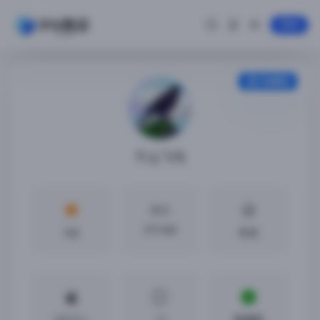
登录
安装教程
千山飞鸟
大小
279 MB
5分
中文
iOS7.0 +
1.2
免越狱