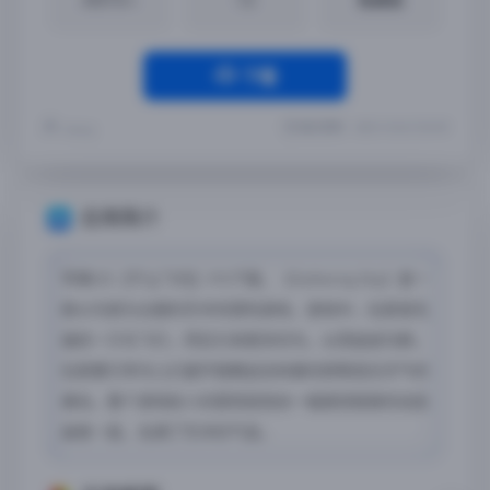
下载
最近更新：2023-10-06 15:39:09
Yremp
应用简介
苹果iOS【千山飞鸟】iPA下载，《Gathering Sky》是一
款以鸟类为主题的艺术风冒险游戏，游戏中，玩家首先
操控一只鸟飞行，然后引来更多的鸟，从而组成鸟群。
玩家要引导鸟儿们避开猎鹰追击和暴风雨等恶劣天气的
袭击。整个游戏给人的感觉就宛如一幅美到极致的动态
画卷一般，充满了艺术的气息。