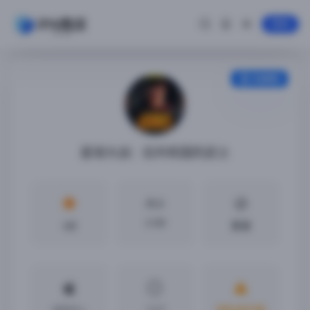
登录
安装教程
星球大战：旧共和国的武士
大小
2 GB
4分
英语
iOS9.3 +
1.2.7
越狱或巨魔