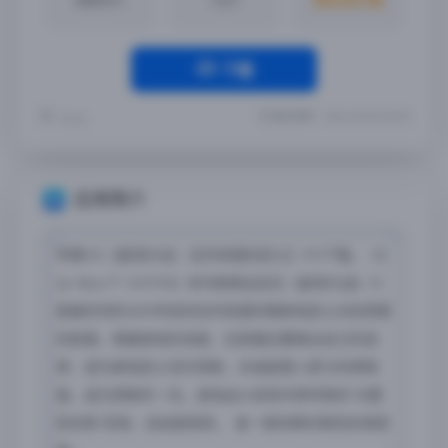
下载
最近更新：2024-03-05 22:00:53
Yremp
应用简介
苹果iOS【星球大战：旧共和国的武士】iPA下载。《S
tar Wars™: KOTOR》本作剧情设定在《星球大战》六
部曲时间的4000年前的旧共和国时期绝地武士对抗西斯
的故事。根据游戏的进度，玩家最后要做出自己的选
择：成为绝地武士消灭西斯，亦或是堕入原力的黑暗
面，成为西斯的一员。游戏战斗采用半即时制的“内置
回合制”系统，自由度很高， 是一款经典的角色扮演游