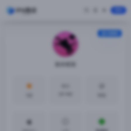
登录
安装教程
致命框架
大小
357 MB
5分
中文
iOS7.0 +
1.31
免越狱