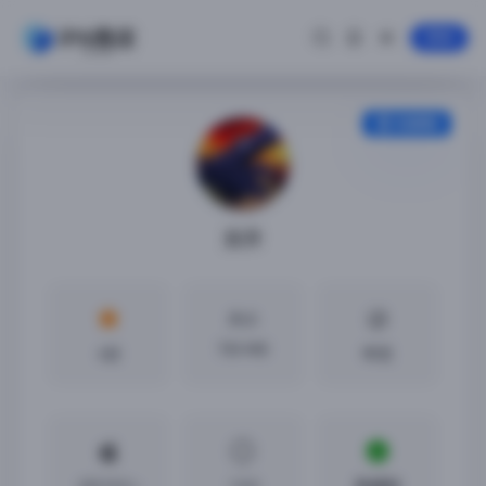
登录
安装教程
放弃
大小
730 MB
4分
中文
iOS13.0 +
1.0.0
免越狱