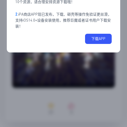
应用截图
10个资源，请合理安排资源下载哦！
2
.iPA商店APP现已发布，下载、砸壳等操作免验证更丝滑，
支持iOS14.0+设备安装使用，推荐巨魔或者证书用户下载安
装！
下载APP
27
5