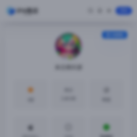
登录
安装教程
末日俱乐部
大小
2.65 GB
4分
中文
iOS13.0 +
2.0.0
免越狱