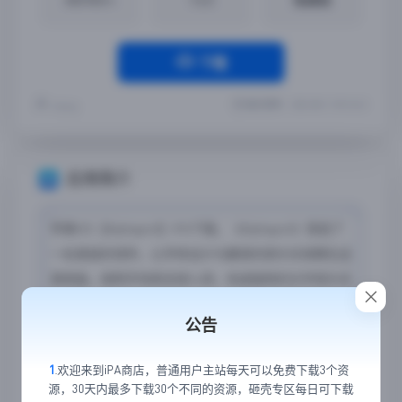
下载
最近更新：2023-08-11 09:22:41
Yremp
应用简介
苹果iOS【Alphaputt】iPA下载，《Alphaputt》营造了
一处美丽的场所，让字体设计与趣怪的高尔夫球赛在这
里相逢。按照字母表击球入洞，完成独特的文字高尔夫
体验，向好友发起挑战。不过要当心随时出现的不明飞
公告
行物。还有吸尘器。字体设计与经典的迷你高尔夫球场
相结合。每台设备最多可支持4名玩家。
1
.欢迎来到iPA商店，普通用户主站每天可以免费下载3个资
源，30天内最多下载30个不同的资源，砸壳专区每日可下载