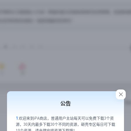
wl+》让扶手椅四分卫直接投入行动！辉煌的复古风格和简单的名单管理，包括新
考试并带领你的团队一路获得最终奖项吗？
公告
1
.欢迎来到iPA商店，普通用户主站每天可以免费下载3个资
源，30天内最多下载30个不同的资源，砸壳专区每日可下载
10个资源，请合理安排资源下载哦！