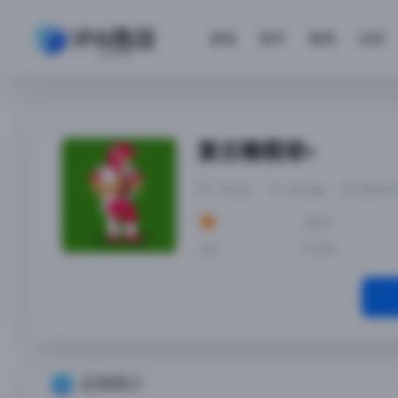
游戏
软件
砸壳
社区
复古橄榄球+
Yremp
Arcade
2023-0
大小
4分
26 MB
应用简介