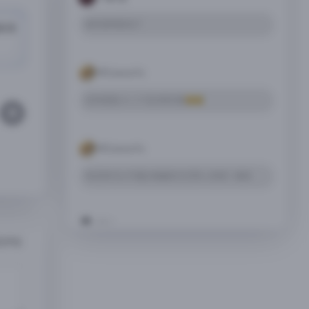
装完游戏就没了
闻职责
MCxiaoxuYa
还有我是iOS 27 没法用巨魔
MCxiaoxuYa
有没有可以不通过电脑的方式导入存档？麻烦…
旧人
闪退
77太阳男神77