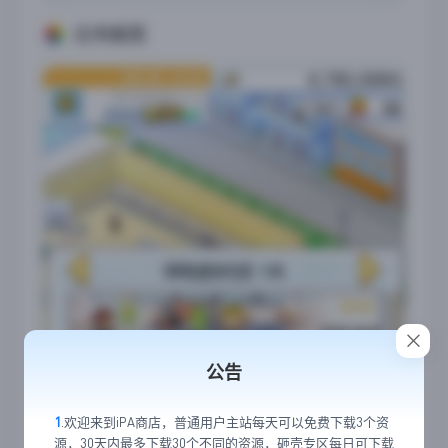
应用截图
公告
1
.欢迎来到iPA商店，普通用户主站每天可以免费下载3个资
源，30天内最多下载30个不同的资源，砸壳专区每日可下载