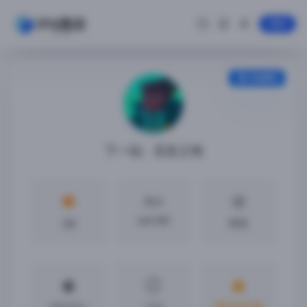
登录
安装教程
下一站：无名之地
大小
640 MB
4分
中文
iOS13.0 +
1.0.6
越狱或巨魔