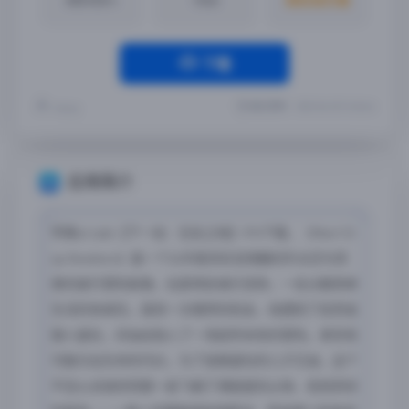
下载
最近更新：2023-06-20 13:40:46
Yremp
应用简介
苹果arcade【下一站：无名之地】iPA下载，《Next St
op Nowhere》是一个以丰富多彩且残酷的外太空为背
景的旅行冒险故事。玩家将扮演贝克特，一名过着简单
生活的快递员。直到一次偶然的机会，他遇到了前赏金
猎人瑟拉，并由此陷入了一场前所未有的冒险。甚至有
可能付出生命的代价。为了拯救瑟拉的儿子艾迪，这个
不怎么合拍的同盟一起飞越了满是星际尘埃、危机四伏