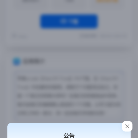
下载
最近更新：2023-06-16 20:41:39
Yremp
应用简介
苹果arcade【Hanx101 Trivia】iPA下载，在《Hanx101
Trivia》中炫耀你的聪明，用数万个问题测试自己。你
是一个真正的琐事大师吗？在我们的琐事挑战中竞争，
每天由我们的编辑精心挑选的11个问题。让学习成为你
日常工作的一部分：你一定会每天学到新东西！
应用截图
公告