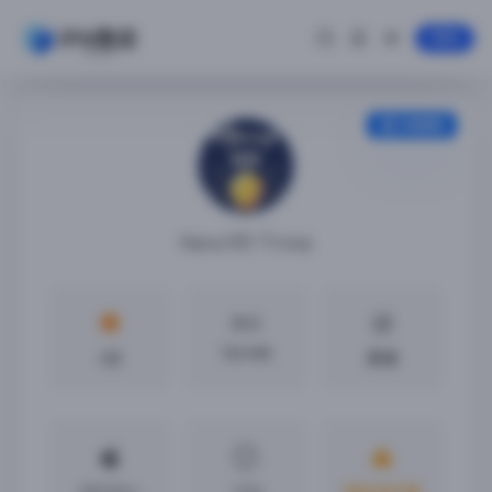
登录
安装教程
Hanx101 Trivia
大小
720 MB
4分
英语
iOS13.0 +
1.5.0
越狱或巨魔