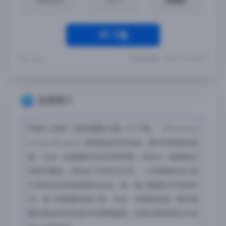
下载
最近更新：2026-01-14 16:08:02
Yremp
应用简介
苹果iOS游戏 【海市蜃楼之馆】iPA下载 ，《The House
in Fata Morgana》探索被诅咒的宅邸，揭开其黑暗的秘
密，见证一段超越时空的传奇故事。当你从一座破败的
宅邸中醒来，却失去了所有记忆时，一位神秘的女仆将
引导你走进宅邸悲惨的过去。每一扇门都通往不同的时
代，每个故事都充满了爱、失去、背叛和绝望。解开隐
藏在被诅咒的宅邸中的黑暗秘密，拼凑出曾经居住于此