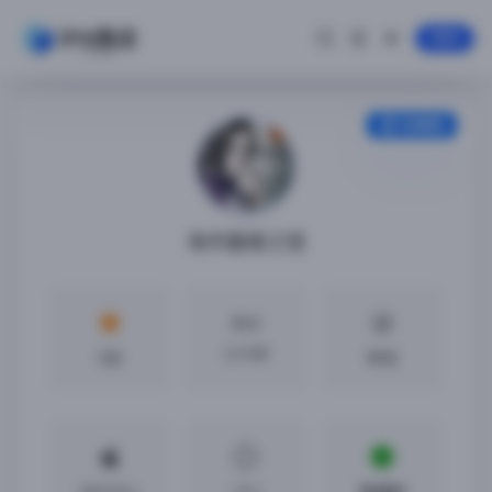
登录
安装教程
海市蜃楼之馆
大小
2.2 GB
5分
中文
iOS13.0 +
1.0.1
免越狱