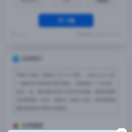
下载
最近更新：2026-01-07 19:57:56
Yremp
应用简介
苹果iOS游戏 【暗夜之门】iPA下载 ，《Nightgate》是
一抽象科幻风格动作冒险游戏‌， 玩家操控一个光点在
由点、线、面构成的动态几何空间中穿梭，躲避高速移
动的障碍物（如点、线组合）和敌人攻击，同时探索隐
藏在虚拟数字景观中的秘密。
应用截图