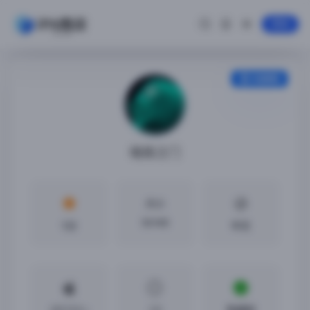
登录
安装教程
暗夜之门
大小
58 MB
5分
中文
iOS13.0 +
2.0
免越狱