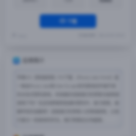
下载
最近更新：2024-03-05 13:55:18
Yremp
应用简介
苹果iOS【锈湖旅馆】iPA下载 ,《Rusty Lake Hotel》是
一款由Rusty Lake和Cube Escape系列游戏创作者开发
的点击式冒险游戏，你准备好迎接我们的贵客光临锈湖
旅馆了吗？在这场黑暗而诡谲的冒险中，奋力探索，破
解所有的谜题吧！迎接我们的贵客入住锈湖旅馆，让他
们度过一段愉快的时光。我们将摆设五场盛宴。