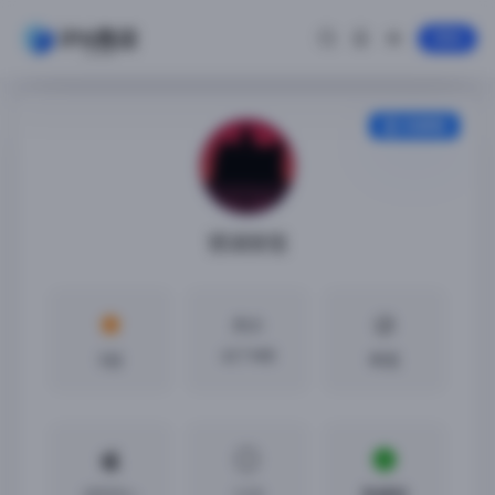
登录
安装教程
锈湖旅馆
大小
43.7 MB
5分
中文
iOS9.0 +
1.2.5
免越狱