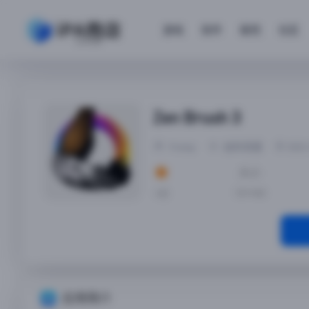
游戏
软件
砸壳
社区
Zen Brush 3
Yremp
创作灵感
2022
大小
4分
159 MB
应用简介