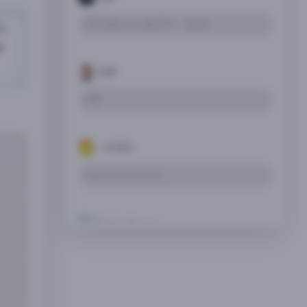
为什么我ios26.6运行不了，怎么办
法、
界
⁧⁩⁦ ⁠ 可莉
同求
一叶浮沉
https://pan.quark.cn…
Yachiyo Runami
求更新
鸡你太美