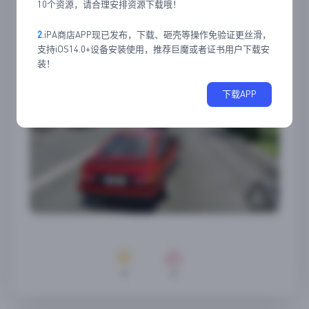
应用截图
10个资源，请合理安排资源下载哦！
2
.iPA商店APP现已发布，下载、砸壳等操作免验证更丝滑，
支持iOS14.0+设备安装使用，推荐巨魔或者证书用户下载安
装！
下载APP
0
0