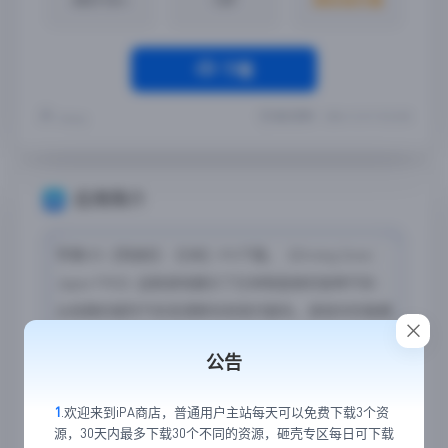
下载
最近更新：2024-12-31 15:22:00
Yremp
应用简介
苹果iOS【驾驶区：日本】iPA下载，《Driving Zone：
Japan PRO》这款游戏展示了日本制造商的各种汽车：
从经典的城市汽车到漂移车和现代跑车。游戏中的每辆
车都有自己的规格和发动机声音。细节丰富的车身和仪
公告
表板营造出完全临场感和真实感的效果。iPA内置插
件，可以免费解锁内购项目。
1
.欢迎来到iPA商店，普通用户主站每天可以免费下载3个资
源，30天内最多下载30个不同的资源，砸壳专区每日可下载