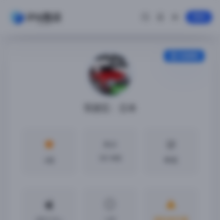
登录
安装教程
驾驶区：日本
大小
101 MB
4分
中文
iOS11.0 +
1.07
越狱或巨魔