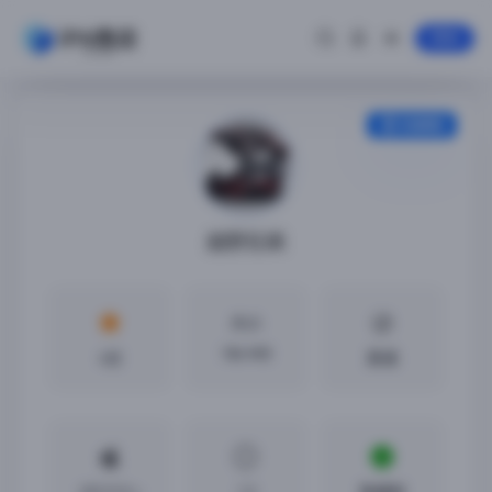
登录
安装教程
越野狂飙
大小
186 MB
4分
英语
iOS12.0 +
1.3
免越狱