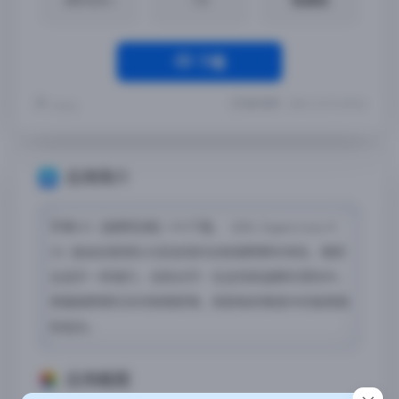
下载
最近更新：2024-12-27 14:59:06
Yremp
应用简介
苹果iOS【越野狂飙】iPA下载，《2XL Supercross H
D》是由创意团队为您呈现的全新越野赛车体验，像职
业选手一样骑行，击败对手！在这场高速赛车冒险中，
掌握越野摩托车的物理原理，探索每条赛道中的秘密跳
跃组合。
应用截图