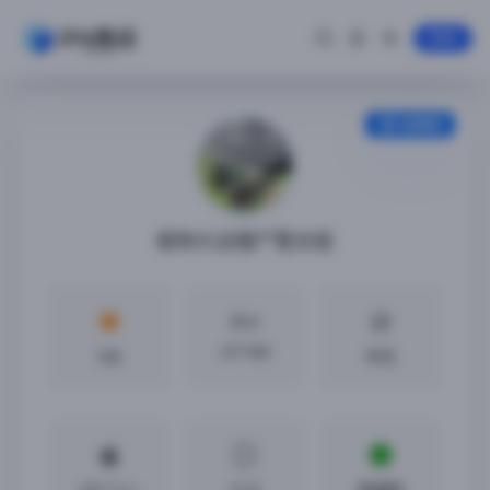
登录
安装教程
植物大战僵尸整合版
大小
477 MB
5分
中文
iOS11.2 +
0.3.0
免越狱