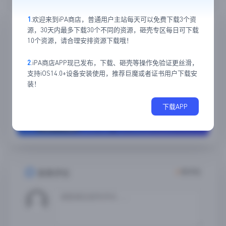
随便看看
1
.欢迎来到iPA商店，普通用户主站每天可以免费下载3个资
源，30天内最多下载30个不同的资源，砸壳专区每日可下载
10个资源，请合理安排资源下载哦！
2
.iPA商店APP现已发布，下载、砸壳等操作免验证更丝滑，
支持iOS14.0+设备安装使用，推荐巨魔或者证书用户下载安
装！
下载APP
6
条评论
发表评论