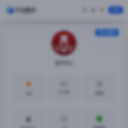
登录
安装教程
轰炸机2
大小
76 MB
4分
英语
iOS10.0 +
1.3
免越狱