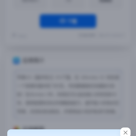
下载
最近更新：2024-07-16 20:23:17
Yremp
应用简介
苹果iOS【轰炸机2】iPA下载，在《iBomber 2》你扮演
一个英勇的轰炸机飞行员，寻找要摧毁的关键敌方目
标！在iBomber 2中，你现在可以追击敌人的坦克和卡
车，使用鱼雷和深水炸弹瞄准船只，避开敌人的地对空
导弹，对目标发动炮击，并使用战斗机护航进行防御。
应用截图