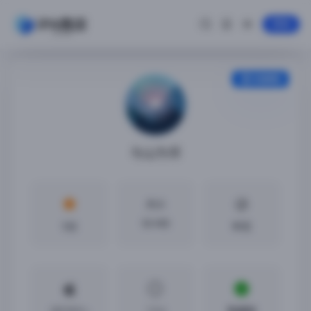
登录
安装教程
与山为邻
大小
50 MB
5分
中文
iOS10.0 +
1.3.4
免越狱