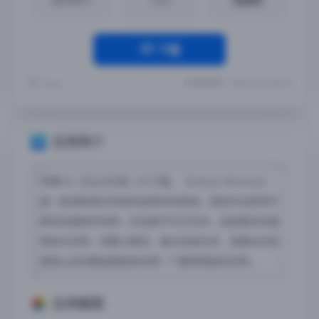
下载
最近更新：2024-06-26 20:03:24
Yremp
应用简介
苹果iOS【与山为邻】iPA下载，《Valleys Between》
是一款清新简约风格的益智休闲游戏，游戏中玩家将不
断的创造新的世界，并且赋予它们生命，创造更多的森
林树木花草，收集小精灵。通过创造生命、发展社区和
探索山谷的静谧奥秘来培育一个繁荣美丽的世界。
应用截图