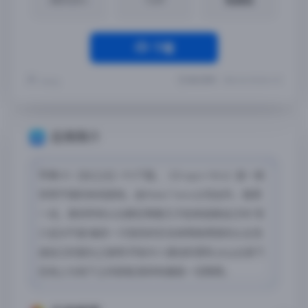
下载
最近更新：2024-06-25 20:41:51
Yremp
应用简介
苹果iOS【龙之丘】iPA下载，《Dragon Hills》是一款
非常不错的休闲游戏，由Rebel Twins公司出作，值得
一试。真的所有公主都在等着王子前来拯救自己吗?至
少这次不是!操控一只危险的巨龙来帮助愤怒的公主完
成自己的复仇之旅吧!开始令人激动的冒险,从山丘掠下,
在地上与地下之间穿梭,粉碎和摧毁一切障碍。