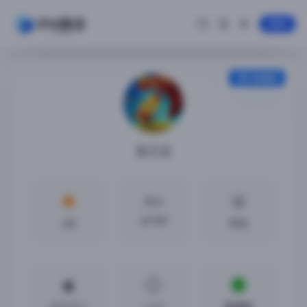
登录
安装教程
龙之丘
大小
60 MB
4分
中文
iOS12.0 +
1.4.9
免越狱