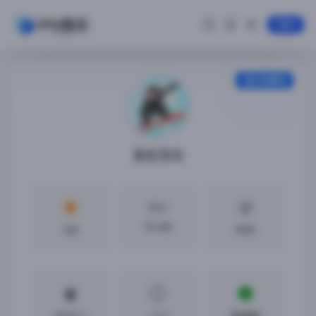
登录
安装教程
重板落地
大小
95 MB
5分
中文
iOS9.0 +
1.0.6
免越狱