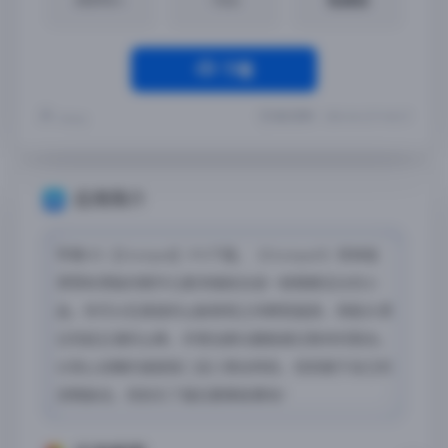
下载
最近更新：2024-06-22 19:48:27
Yremp
应用简介
苹果iOS【Stomped】iPA下载，《Stomped!》将单板
滑雪和滑板的精华元素浓缩结合成一款精緻无比的小
品。你可以在美丽的山脉景观之间肆意遨游，用板头滑
过风起云涌的山峰，并使出脚尖翻板越过致命的裂谷。
以惊心动魄的速度接二连三使出特技，找到属于自己的
流畅脉动，但别忘了最后要重板著地！