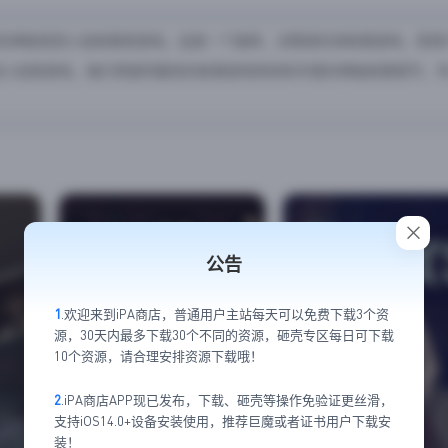
是一部了不起的神秘视觉小说故事类游戏。这是一个独特、决策类的讲故事游戏，而
觉小说类游戏，我们将提供最佳的故事游戏体验和丰富的神秘故事情节，
公告
1
.欢迎来到iPA商店，普通用户主站每天可以免费下载3个资
源，30天内最多下载30个不同的资源，砸壳专区每日可下载
10个资源，请合理安排资源下载哦！
2
.iPA商店APP现已发布，下载、砸壳等操作免验证更丝滑，
支持iOS14.0+设备安装使用，推荐巨魔或者证书用户下载安
装！